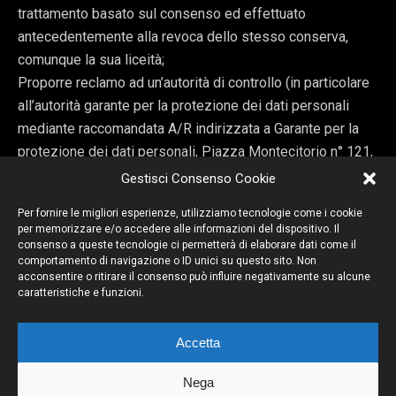
trattamento basato sul consenso ed effettuato
antecedentemente alla revoca dello stesso conserva,
comunque la sua liceità;
Proporre reclamo ad un’autorità di controllo (in particolare
all’autorità garante per la protezione dei dati personali
mediante raccomandata A/R indirizzata a Garante per la
protezione dei dati personali, Piazza Montecitorio n° 121,
00186 Roma, ovvero mediante messaggio di posta
Gestisci Consenso Cookie
elettronica certificata indirizzata a protocollo@pec.gdpr.it
Per fornire le migliori esperienze, utilizziamo tecnologie come i cookie
garanteprivacy.it)
per memorizzare e/o accedere alle informazioni del dispositivo. Il
consenso a queste tecnologie ci permetterà di elaborare dati come il
comportamento di navigazione o ID unici su questo sito. Non
acconsentire o ritirare il consenso può influire negativamente su alcune
caratteristiche e funzioni.
Accetta
Torna su
Nega
Dispositivo Portatile
Pc Desktop