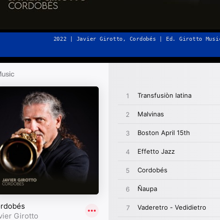
2022 | Javier Girotto, Cordobés | Ed. Girotto Musi