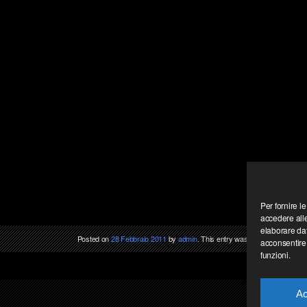
Per fornire l
accedere alle
elaborare da
Posted on
28 Febbraio 2011
by
admin
. This entry was posted in
projects
acconsentire 
funzioni.
Ac