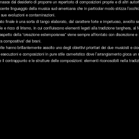
asce dal desiderio di proporre un repertorio di composizioni proprie e di altri autor
cente linguaggio della musica sud-americana che in particolar modo strizza l’occhio
e sue evoluzioni e contaminazioni.
ltato finale è una sorta di tango elaborato, dal carattere forte e impetuoso, avvolt
e e ricco di lirismo, in cui confluiscono elementi legati alla tradizione tanghera, al 
l’aspetto della “creazione estemporanea” viene sempre affrontato con discrezione e 
ura compositiva” dei brani.
elte hanno brillantemente assolto uno degli obiettivi prioritari dei due musicisti e cio
 esecuzioni e composizioni in pure stile cameristico dove l’arrangiamento gioca un
e il contrappunto e le strutture delle composizioni: elementi riconoscibili nella tradi