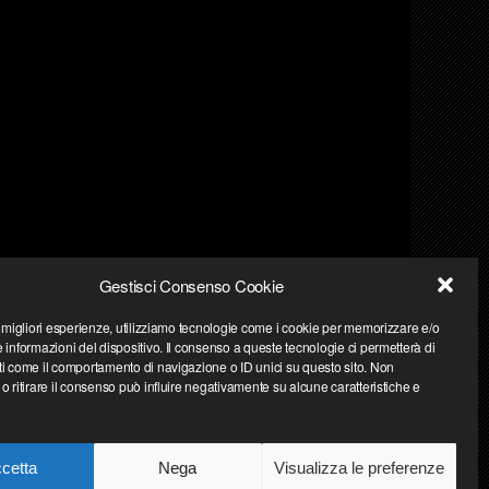
Gestisci Consenso Cookie
e migliori esperienze, utilizziamo tecnologie come i cookie per memorizzare e/o
 informazioni del dispositivo. Il consenso a queste tecnologie ci permetterà di
ti come il comportamento di navigazione o ID unici su questo sito. Non
.
o ritirare il consenso può influire negativamente su alcune caratteristiche e
cetta
Nega
Visualizza le preferenze
Privacy Policy
| Powered by
Web Engine