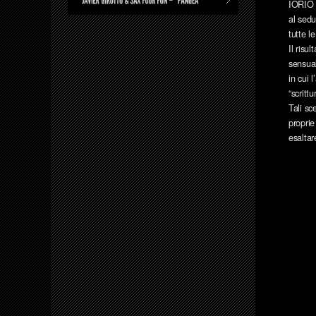
IORIO n
al sedu
tutte l
Il risu
sensual
in cui 
“scritt
Tali sc
proprie
esaltar