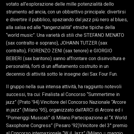
votato all’esplorazione delle mille potenzialità dello
strumento ad ancia, con un obbiettivo principale: divertirsi
e divertire il pubblico, spaziando dal jazz più nero al blues,
alla salsa ed alle “tangenzialità” etniche tipiche della
“world music”. Una varietà di stili che STEFANO MENATO
(sax contralto e soprano), JOHANN TUTZER (sax
contralto), FIORENZO ZENI (sax tenore) e GIORGIO
BEBERI (sax baritono) sanno affrontare con disinvoltura e
personalità, forti di un affiatamento costruito in un
decennio di attività sotto le insegne dei Sax Four Fun.
Il gruppo nella sua intensa attività, ha raggiunto notevoli
successi, tra cui: Finalista al Concorso “Summertime in
jazz” (Prato ’94).Vincitore del Concorso Nazionale “Arcore
in jazz” (Milano ’95), organizzato dall’ARCI di Arcore ed i
“Pomeriggi Musicali” di Milano.Partecipazione al “X World
Saxophone Congress” (Pesaro ’92)Vincitore del 3° premio
al Concorso internazionale “W il Jazz” (Milano – maggio