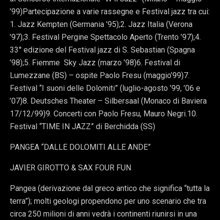
’99)Partecipazione a varie rassegne e Festival jazz tra cui:
1. Jazz Kempten (Germania ’95);2. Jazz Italia (Verona
’97);3. Festival Pergine Spettacolo Aperto (Trento ’97);4.
33° edizione del Festival jazz di S. Sebastian (Spagna
’98);5. Fiemme Sky Jazz (marzo ’98)6. Festival di
Lumezzane (BS) – ospite Paolo Fresu (maggio’99)7.
Festival “I suoni delle Dolomiti” (luglio-agosto ’99, ’06 e
’07)8. Deutsches Theater – Silbersaal (Monaco di Baviera
17/12/99)9. Concerti con Paolo Fresu, Mauro Negri.10.
Festival “TIME IN JAZZ” di Berchidda (SS)
PANGEA “DALLE DOLOMITI ALLE ANDE”
JAVIER GIROTTO & SAX FOUR FUN
Pangea (derivazione dal greco antico che significa “tutta la
terra”); molti geologi propendono per uno scenario che tra
circa 250 milioni di anni vedrà i continenti riunirsi in una