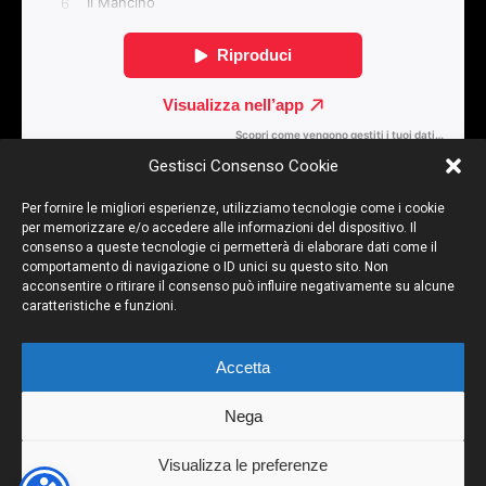
Gestisci Consenso Cookie
Per fornire le migliori esperienze, utilizziamo tecnologie come i cookie
per memorizzare e/o accedere alle informazioni del dispositivo. Il
Articolo Precedente
Articolo Successivo
consenso a queste tecnologie ci permetterà di elaborare dati come il
comportamento di navigazione o ID unici su questo sito. Non
SUIX
10/15
acconsentire o ritirare il consenso può influire negativamente su alcune
caratteristiche e funzioni.
Accetta
Torna su
Nega
Dispositivo Portatile
Pc Desktop
Visualizza le preferenze