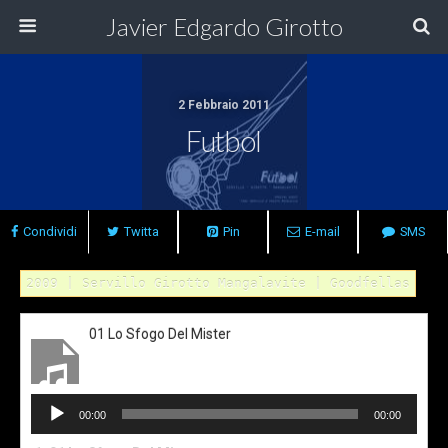
Javier Edgardo Girotto
2 Febbraio 2011
Futbol
Condividi
Twitta
Pin
E-mail
SMS
2009 | Servillo Girotto Mangalavite | Goodfellas
01 Lo Sfogo Del Mister
Audio
00:00
00:00
Player