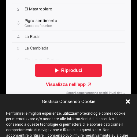
Gestisci Consenso Cookie
Per fornire le migliori esperienze, utilizziamo tecnologie come i cookie
per memorizzare e/o accedere alle informazioni del dispositivo. Il
Articolo Precedente
Articolo Successivo
consenso a queste tecnologie ci permetterà di elaborare dati come il
comportamento di navigazione o ID unici su questo sito. Non
Iguazù
Vamos
acconsentire o ritirare il consenso può influire negativamente su alcune